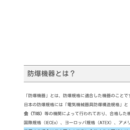
危険
主な
本
耐
内
安
樹
防爆機器とは？
タ
防爆
「防爆機器」とは、防爆規格に適合した機器のことで
日本の防爆規格には「電気機械器具防爆構造規格」と
防
会（TIIS）
等の機関によって行われており、合格した
可
国際規格（IECEx）、ヨーロッパ規格（ATEX）、
保