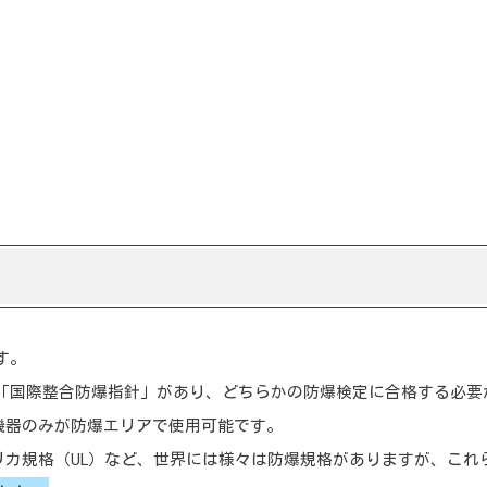
場所の分類
防爆機器の構造
質安全構造
圧防爆構造
圧防爆構造
全増防爆構造
脂充てん防爆構造
イプｎ防爆構造（非点火防爆構造）
性能の表示
す。
「国際整合防爆指針」があり、どちらかの防爆検定に合格する必要
爆構造
機器のみが防爆エリアで使用可能です。
燃性ガスのグループと温度等級
アメリカ規格（UL）など、世界には様々は防爆規格がありますが、こ
護レベル