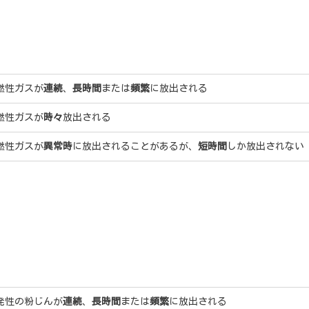
燃性ガスが
連続
、
長時間
または
頻繁
に放出される
燃性ガスが
時々
放出される
燃性ガスが
異常時
に放出されることがあるが、
短時間
しか放出されない
発性の粉じんが
連続
、
長時間
または
頻繁
に放出される