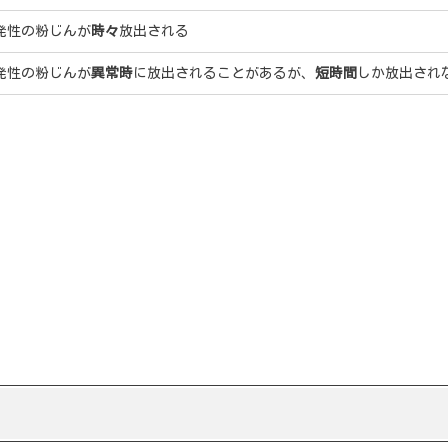
発性の粉じんが
時々
放出される
発性の粉じんが
異常時
に放出されることがあるが、
短時間
しか放出され