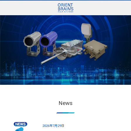
オ
リ
エ
ン
ト
ブ
レ
イ
ン
株
式
会
社
防
爆
カ
メ
ラ
の
販
売
か
ら
シ
ス
テ
ム
設
計
・
画
像
処
理
ま
で
、
ワ
ン
ス
ト
ッ
プ
で
ご
提
供
News
2026年7月29日