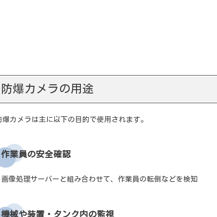
機械や装置・タンク内の監視
防犯のため
防爆カメラの選び方
国内の検定に合格しているか
現場の危険度に対応しているか
防爆カメラの用途
ガスの種類と最高表面温度
防爆カメラは主に以下の目的で使用されます。
アナログカメラ or ネットワークカメラ（IP
オリエントブレインの防爆カメラ
作業員の安全確認
おすすめの防爆カメラ
防爆カメラを使用した監視システム・画像
● 画像処理サーバーと組み合わせて、作業員の転倒などを検知
まとめ
機械や装置・タンク内の監視