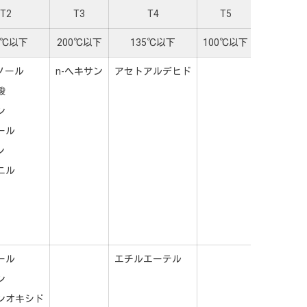
T2
T3
T4
T5
T6
0℃以下
200℃以下
135℃以下
100℃以下
85℃以
ノール
n-ヘキサン
アセトアルデヒド
亜硝酸エ
酸
ン
ール
ン
ニル
ール
エチルエーテル
ン
ンオキシド