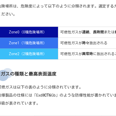
危険場所は、危険度によって以下のように分類されます。選定する
ください。
Zone0（0種危険場所）
可燃性ガスが
連続
、
長時間
または
Zone1（1種危険場所）
可燃性ガスが
時々
放出される
Zone2（2種危険場所）
可燃性ガスが
異常時
に放出される
ガスの種類と最高表面温度
可燃ガスは以下の表のように分類されています。
防爆製品の仕様には「Exd
ⅡCT6
Gb」のような防爆性能が書かれてい
等級が表されています。