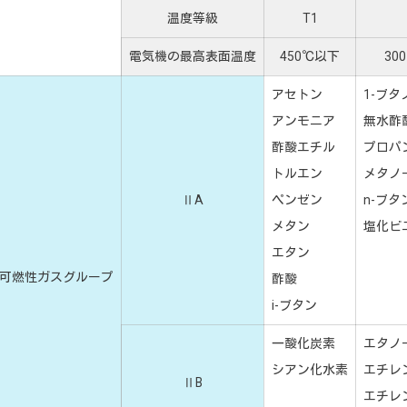
温度等級
T1
電気機の最高表面温度
450℃以下
30
アセトン
1-ブタ
アンモニア
無水酢
酢酸エチル
プロパ
トルエン
メタノ
ⅡA
ペンゼン
n-ブタ
メタン
塩化ビ
エタン
可燃性ガスグループ
酢酸
i-ブタン
一酸化炭素
エタノ
シアン化水素
エチレ
ⅡB
エチレ