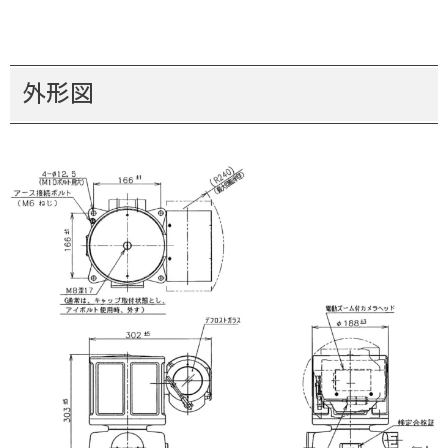
ビデオ性能
S/N比
50db以上
映像出力
NTSC方式準拠，VBS １Vp-p/75Ω
外形図
※
Φ8 ～ 10mm または Φ10 ～ 12mm
適合ケーブル径
外形寸法
W 302±5mm x H 303±5mm x D188
重量
約15㎏
-10℃～+50℃ ， 35～95%RH
※但し、0℃以下は通電状態とし、
使用環境
動作風速： 40ｍ/秒 以下
耐風速： 60ｍ/秒 以下