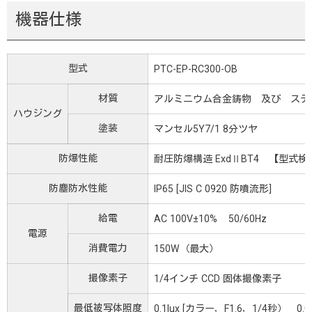
機器仕様
型式
PTC-EP-RC300-OB
材質
アルミニウム合金鋳物 及び ステ
ハウジング
塗装
マンセル5Y7/1 8分ツヤ
防爆性能
耐圧防爆構造 ExdⅡBT4 【型式検
防塵防水性能
IP65 [JIS C 0920 防噴流形]
給電
AC 100V±10% 50/60Hz
電源
消費電力
150W（最大）
撮像素子
1/4インチ CCD 固体撮像素子
最低被写体照度
0.1lux [カラー，F1.6，1/4秒） 0.0