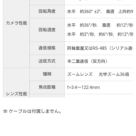
回転角度
水平 約360° ±2°， 垂直 上向約90°
カメラ性能
水平 約36°/秒， 垂直 約12°/秒
回転速度
水平 約2°/秒, 約6°/秒, 約12°/秒
通信規格
同軸重量又はRS-485（シリアル通
送信方式
半二重通信（双方向）
種類
ズームレンズ 光学ズーム36倍 
焦点距離
f=3.4～122.4mm
レンズ性能
画角
水平 57.8°～1.7°
※ ケーブルは付属しません。
その他
オートフォーカス、オートアイリス
最大解像度
530TV本以上