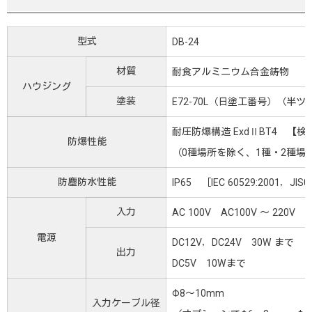
型式
DB-24
材質
耐食アルミニウム合金鋳物
ハウジング
塗装
E72-70L（日塗工番号）（半ツ
耐圧防爆構造 ExdⅡBT4 【検定
防爆性能
（0種場所を除く、1種・2種場
防塵防水性能
IP65 ［IEC 60529:2001，JI
入力
AC 100V AC100V ～ 220V
電源
DC12V，DC24V 30W まで
出力
DC5V 10Wまで
Φ8～10mm
入力ケーブル径