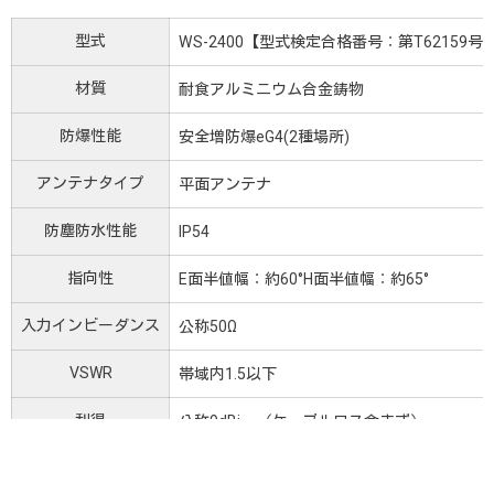
型式
WS-2400【型式検定合格番号：第T62159号
材質
耐食アルミニウム合金鋳物
防爆性能
安全増防爆eG4(2種場所)
アンテナタイプ
平面アンテナ
防塵防水性能
IP54
指向性
E面半値幅：約60°H面半値幅：約65°
入力インビーダンス
公称50Ω
VSWR
帯域内1.5以下
利得
公称9dBi （ケーブルロス含まず）
絶縁抵抗
給電点にて乾燥時DC500Vにて500MΩ