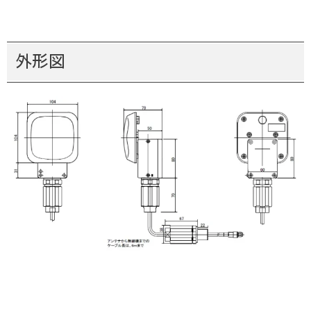
耐電子
給電点にて乾燥時AC1000V 1分間
重量
約1.4Kg
外形図
外形寸法
W 104mm × D 79mm × H 80mm（ケ
使用環境
-10°C ～ +40°C