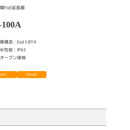
爆PoE延長器
-100A
爆構造：ExdⅡBT4
水性能：IP65
オープン価格
one1
Zone2