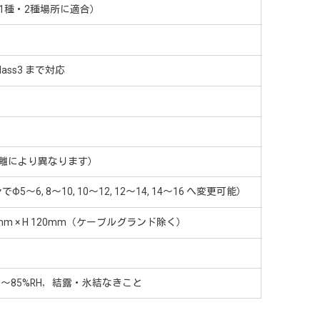
1種・2種場所に適合）
) Class3 まで対応
T（距離により異なります）
5～6, 8～10, 10～12, 12～14, 14～16 へ変更可能）
240mm × H 120mm（ケーブルグランド除く）
C，45～85%RH，結露・氷結なきこと