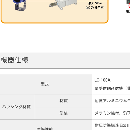
機器仕様
LC-100A
型式
※受信側通信機（非
材質
耐食アルミニウム
ハウジング材質
塗装
メラミン焼付，5Y7
耐圧防爆構造 ExdⅡ
防爆性能