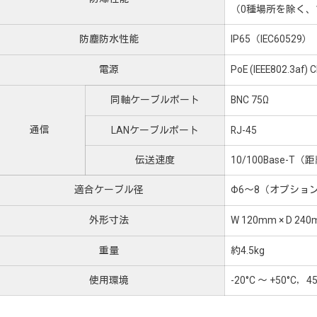
（0種場所を除く、
防塵防水性能
IP65（IEC60529）
電源
PoE (IEEE802.3af
同軸ケーブルポート
BNC 75Ω
通信
LANケーブルポート
RJ-45
伝送速度
10/100Base-
適合ケーブル径
Φ6～8（オプションでΦ
外形寸法
W 120mm × D 
重量
約4.5kg
使用環境
-20°C ～ +50°