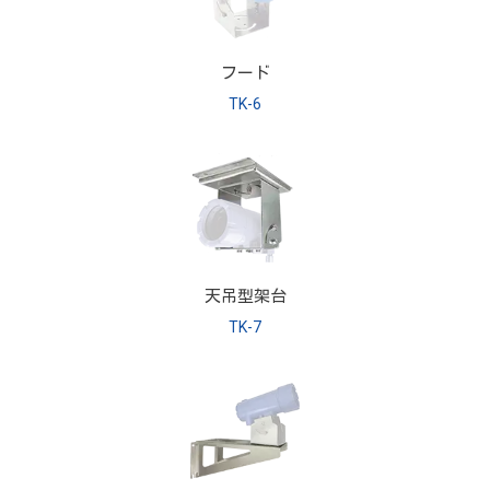
フード
TK-6
天吊型架台
TK-7