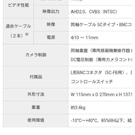
ビデオ性能
映像出力
AHD2.0，CVBS（NTSC）
映像
同軸ケーブル 5Cタイプ・BNCコネ
適合ケーブル
※
（２本）
電源
Φ10 ～ 11mm
同軸重畳（専用録画機兼操作器 
カメラ制御
DC電圧制御（専用カメラコントロ
L形BNCコネクタ（5C-FB用）
付属品
コントロールスイッチ
外形寸法
W 115mm x D 270mm x H
重量
約3.4kg
使用環境
-10°C～+40°C、85%RH以下