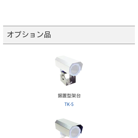
オプション品
据置型架台
TK-5