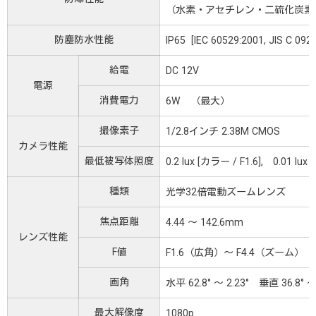
（水素・アセチレン・二硫化炭素
防塵防水性能
IP65 [IEC 60529:2001, JIS C 0
給電
DC 12V
電源
消費電力
6W （最大）
撮像素子
1/2.8インチ 2.38M CMOS
カメラ性能
最低被写体照度
0.2 lux [カラー / F1.6], 0.01 lux 
種類
光学32倍電動ズームレンズ
焦点距離
4.44 ～ 142.6mm
レンズ性能
F値
F1.6（広角）～ F4.4（ズーム）
画角
水平 62.8° ～ 2.23° 垂直 36.8° ～ 
最大解像度
1080p