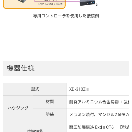
専用コントローラを使用した接続例
機器仕様
型式
XD-310ZⅢ
材質
耐食アルミニウム合金鋳物 + 強
ハウジング
塗装
メラミン焼付，マンセル2.5PB7/
耐圧防爆構造 ExdⅡCT6 【型式
防爆性能